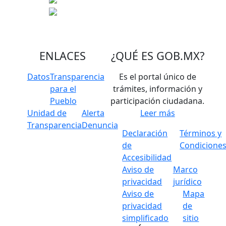
ENLACES
¿QUÉ ES
GOB.MX
?
Datos
Transparencia
Es el portal único de
para el
trámites, información y
Pueblo
participación ciudadana.
Unidad de
Alerta
Leer más
Transparencia
Denuncia
Declaración
Términos y
de
Condicione
Accesibilidad
Aviso de
Marco
privacidad
jurídico
Aviso de
Mapa
privacidad
de
simplificado
sitio