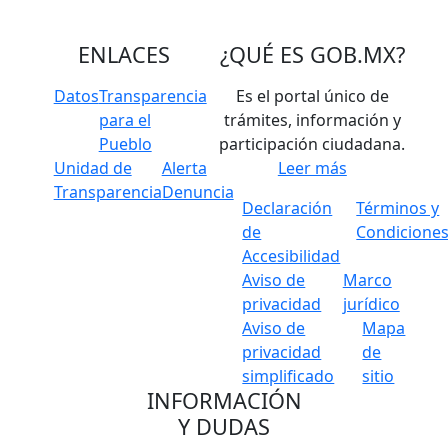
ENLACES
¿QUÉ ES
GOB.MX
?
Datos
Transparencia
Es el portal único de
para el
trámites, información y
Pueblo
participación ciudadana.
Unidad de
Alerta
Leer más
Transparencia
Denuncia
Declaración
Términos y
de
Condicione
Accesibilidad
Aviso de
Marco
privacidad
jurídico
Aviso de
Mapa
privacidad
de
simplificado
sitio
INFORMACIÓN
Y DUDAS