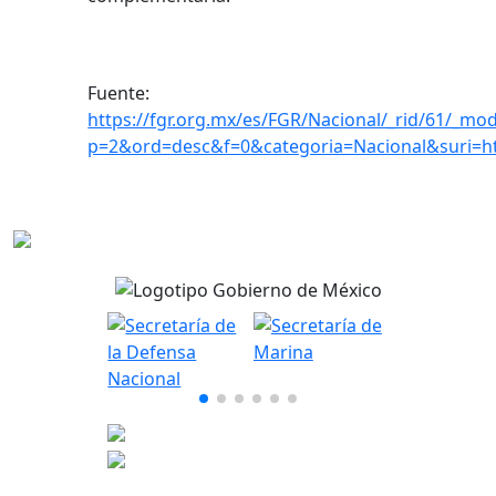
Fuente:
https://fgr.org.mx/es/FGR/Nacional/_rid/61/_mod
p=2&ord=desc&f=0&categoria=Nacional&suri=