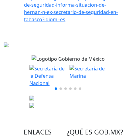
de-seguridad-informa-situacion-de-
hernan-n-ex-secretario-de-seguridad-en-
tabasco?idiom=es
ENLACES
¿QUÉ ES
GOB.MX
?