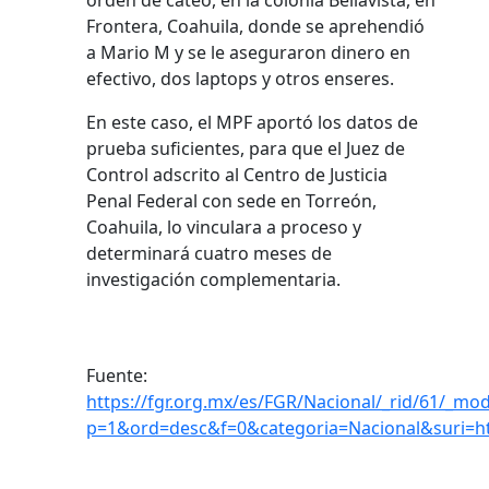
orden de cateo, en la colonia Bellavista, en
Frontera, Coahuila, donde se aprehendió
a Mario M y se le aseguraron dinero en
efectivo, dos laptops y otros enseres.
En este caso, el MPF aportó los datos de
prueba suficientes, para que el Juez de
Control adscrito al Centro de Justicia
Penal Federal con sede en Torreón,
Coahuila, lo vinculara a proceso y
determinará cuatro meses de
investigación complementaria.
Fuente:
https://fgr.org.mx/es/FGR/Nacional/_rid/61/_mod
p=1&ord=desc&f=0&categoria=Nacional&suri=