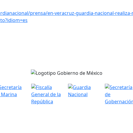
dianacional/prensa/en-veracruz-guardia-nacional-realiza-
ito?idiom=es