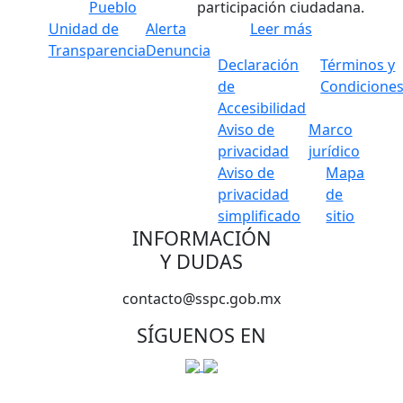
Pueblo
participación ciudadana.
Unidad de
Alerta
Leer más
Transparencia
Denuncia
Declaración
Términos y
de
Condicione
Accesibilidad
Aviso de
Marco
privacidad
jurídico
Aviso de
Mapa
privacidad
de
simplificado
sitio
INFORMACIÓN
Y DUDAS
contacto@sspc.gob.mx
SÍGUENOS EN