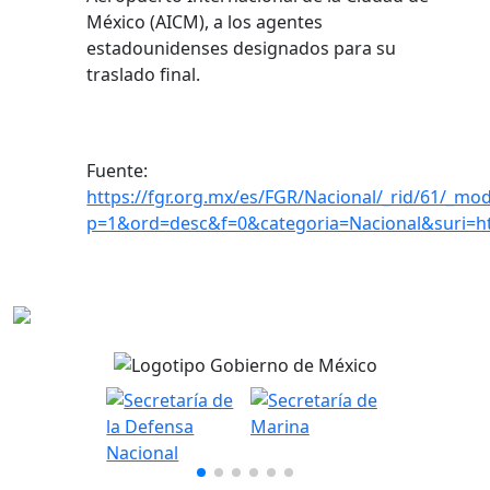
México (AICM), a los agentes
estadounidenses designados para su
traslado final.
Fuente:
https://fgr.org.mx/es/FGR/Nacional/_rid/61/_mod
p=1&ord=desc&f=0&categoria=Nacional&suri=