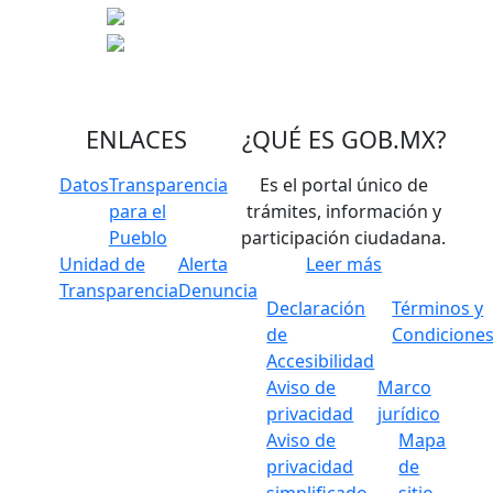
ENLACES
¿QUÉ ES
GOB.MX
?
Datos
Transparencia
Es el portal único de
para el
trámites, información y
Pueblo
participación ciudadana.
Unidad de
Alerta
Leer más
Transparencia
Denuncia
Declaración
Términos y
de
Condicione
Accesibilidad
Aviso de
Marco
privacidad
jurídico
Aviso de
Mapa
privacidad
de
simplificado
sitio