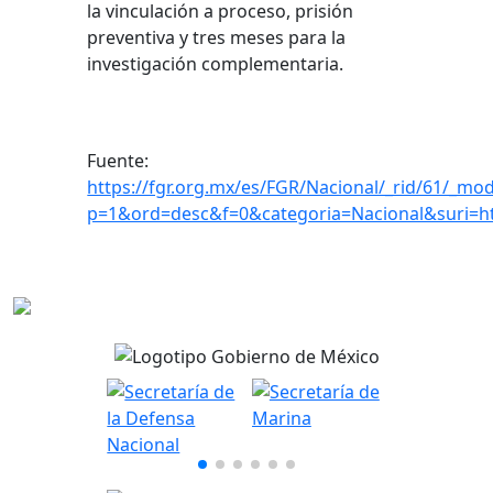
la vinculación a proceso, prisión
preventiva y tres meses para la
investigación complementaria.
Fuente:
https://fgr.org.mx/es/FGR/Nacional/_rid/61/_mod
p=1&ord=desc&f=0&categoria=Nacional&suri=