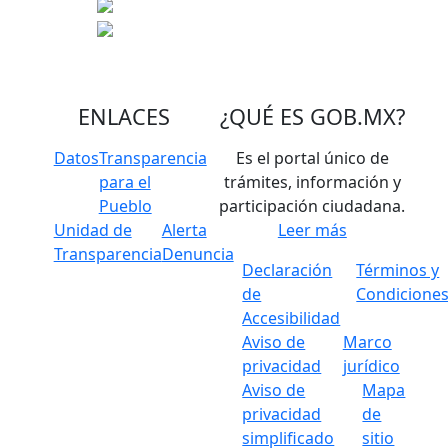
ENLACES
¿QUÉ ES
GOB.MX
?
Datos
Transparencia
Es el portal único de
para el
trámites, información y
Pueblo
participación ciudadana.
Unidad de
Alerta
Leer más
Transparencia
Denuncia
Declaración
Términos y
de
Condicione
Accesibilidad
Aviso de
Marco
privacidad
jurídico
Aviso de
Mapa
privacidad
de
simplificado
sitio