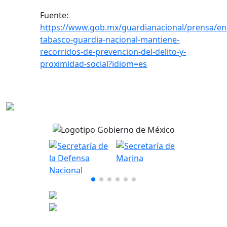
Fuente:
https://www.gob.mx/guardianacional/prensa/en
tabasco-guardia-nacional-mantiene-
recorridos-de-prevencion-del-delito-y-
proximidad-social?idiom=es