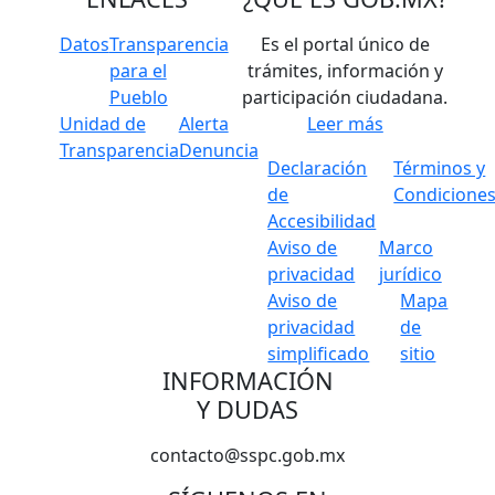
Datos
Transparencia
Es el portal único de
para el
trámites, información y
Pueblo
participación ciudadana.
Unidad de
Alerta
Leer más
Transparencia
Denuncia
Declaración
Términos y
de
Condicione
Accesibilidad
Aviso de
Marco
privacidad
jurídico
Aviso de
Mapa
privacidad
de
simplificado
sitio
INFORMACIÓN
Y DUDAS
contacto@sspc.gob.mx