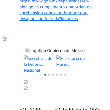
https://www.gob.mx/sspc/prensa/en-
hidalgo-se-cumplimento-una-orden-de-
aprehension-contra-un-hombre-por-
desaparicion-forzada?idiom=es
ENLACES
¿QUÉ ES
GOB.MX
?