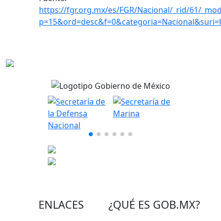
https://fgr.org.mx/es/FGR/Nacional/_rid/61/_mod
p=15&ord=desc&f=0&categoria=Nacional&suri
ENLACES
¿QUÉ ES
GOB.MX
?