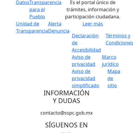
Datos
Transparencia
Es el portal único de
para el
trámites, información y
Pueblo
participación ciudadana.
Unidad de
Alerta
Leer más
Transparencia
Denuncia
Declaración
Términos y
de
Condicione
Accesibilidad
Aviso de
Marco
privacidad
jurídico
Aviso de
Mapa
privacidad
de
simplificado
sitio
INFORMACIÓN
Y DUDAS
contacto@sspc.gob.mx
SÍGUENOS EN