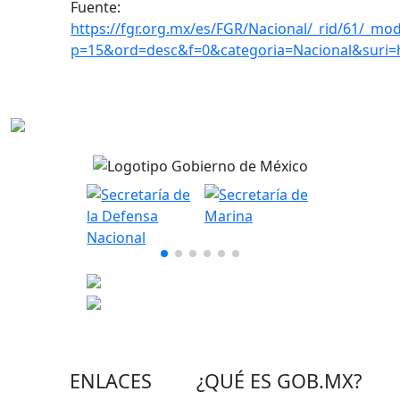
Fuente:
https://fgr.org.mx/es/FGR/Nacional/_rid/61/_mod
p=15&ord=desc&f=0&categoria=Nacional&suri
ENLACES
¿QUÉ ES
GOB.MX
?