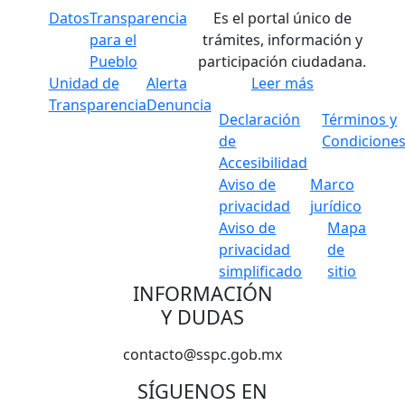
Datos
Transparencia
Es el portal único de
para el
trámites, información y
Pueblo
participación ciudadana.
Unidad de
Alerta
Leer más
Transparencia
Denuncia
Declaración
Términos y
de
Condicione
Accesibilidad
Aviso de
Marco
privacidad
jurídico
Aviso de
Mapa
privacidad
de
simplificado
sitio
INFORMACIÓN
Y DUDAS
contacto@sspc.gob.mx
SÍGUENOS EN