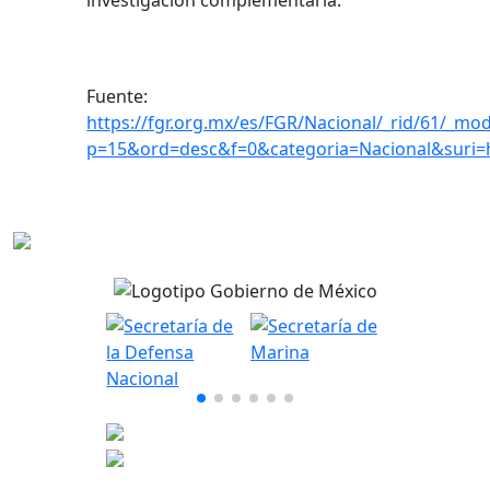
investigación complementaria.
Fuente:
https://fgr.org.mx/es/FGR/Nacional/_rid/61/_mod
p=15&ord=desc&f=0&categoria=Nacional&suri