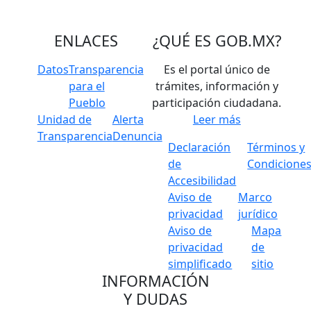
ENLACES
¿QUÉ ES
GOB.MX
?
Datos
Transparencia
Es el portal único de
para el
trámites, información y
Pueblo
participación ciudadana.
Unidad de
Alerta
Leer más
Transparencia
Denuncia
Declaración
Términos y
de
Condicione
Accesibilidad
Aviso de
Marco
privacidad
jurídico
Aviso de
Mapa
privacidad
de
simplificado
sitio
INFORMACIÓN
Y DUDAS