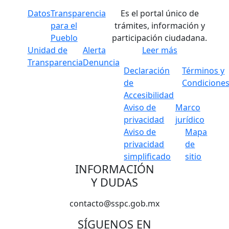
Datos
Transparencia
Es el portal único de
para el
trámites, información y
Pueblo
participación ciudadana.
Unidad de
Alerta
Leer más
Transparencia
Denuncia
Declaración
Términos y
de
Condicione
Accesibilidad
Aviso de
Marco
privacidad
jurídico
Aviso de
Mapa
privacidad
de
simplificado
sitio
INFORMACIÓN
Y DUDAS
contacto@sspc.gob.mx
SÍGUENOS EN