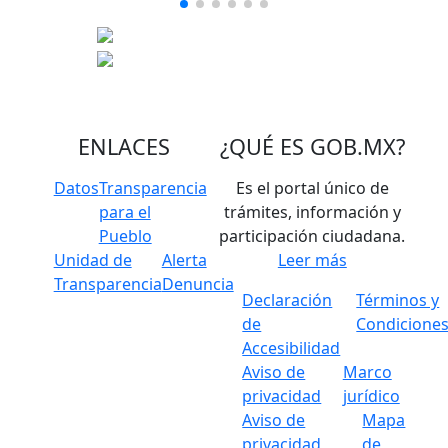
ENLACES
¿QUÉ ES
GOB.MX
?
Datos
Transparencia
Es el portal único de
para el
trámites, información y
Pueblo
participación ciudadana.
Unidad de
Alerta
Leer más
Transparencia
Denuncia
Declaración
Términos y
de
Condicione
Accesibilidad
Aviso de
Marco
privacidad
jurídico
Aviso de
Mapa
privacidad
de