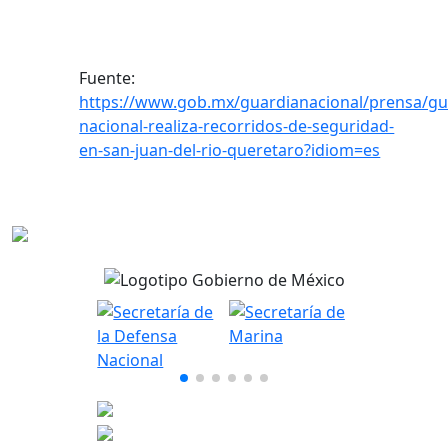
Fuente:
https://www.gob.mx/guardianacional/prensa/gu
nacional-realiza-recorridos-de-seguridad-
en-san-juan-del-rio-queretaro?idiom=es