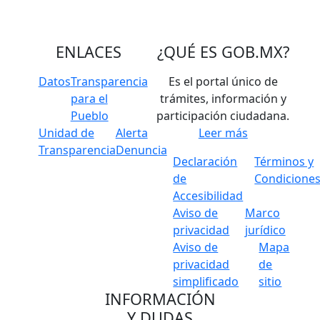
ENLACES
¿QUÉ ES
GOB.MX
?
Datos
Transparencia
Es el portal único de
para el
trámites, información y
Pueblo
participación ciudadana.
Unidad de
Alerta
Leer más
Transparencia
Denuncia
Declaración
Términos y
de
Condicione
Accesibilidad
Aviso de
Marco
privacidad
jurídico
Aviso de
Mapa
privacidad
de
simplificado
sitio
INFORMACIÓN
Y DUDAS