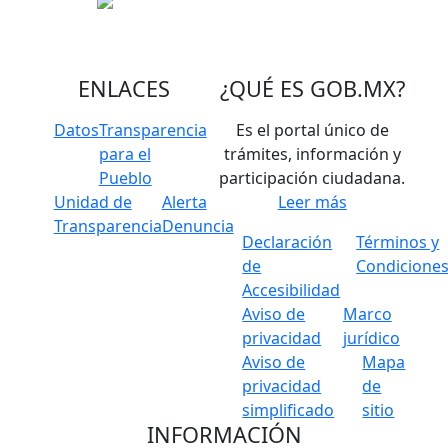
ENLACES
¿QUÉ ES
GOB.MX
?
Datos
Transparencia
Es el portal único de
para el
trámites, información y
Pueblo
participación ciudadana.
Unidad de
Alerta
Leer más
Transparencia
Denuncia
Declaración
Términos y
de
Condicione
Accesibilidad
Aviso de
Marco
privacidad
jurídico
Aviso de
Mapa
privacidad
de
simplificado
sitio
INFORMACIÓN