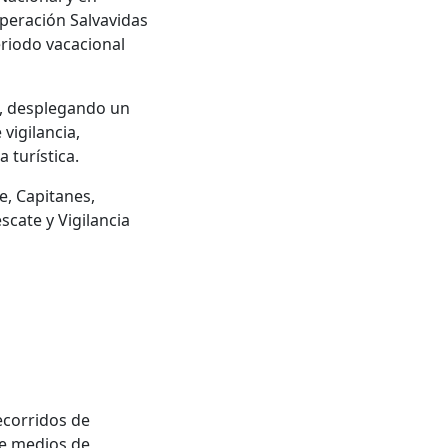
Operación Salvavidas
eriodo vacacional
o, desplegando un
vigilancia,
a turística.
e, Capitanes,
scate y Vigilancia
ecorridos de
de medios de