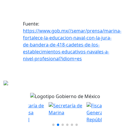
Fuente:
https://www.gob.mx//semar/prensa/marina-
fortalece-la-educacion-naval-con-la-jura-
de-bandera-de-418-cadetes-de-los-
establecimientos-educativos-navales-a-
nivel-profesional?idiom=es