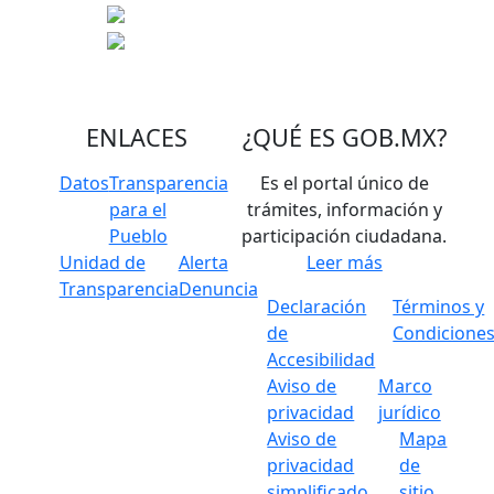
ENLACES
¿QUÉ ES
GOB.MX
?
Datos
Transparencia
Es el portal único de
para el
trámites, información y
Pueblo
participación ciudadana.
Unidad de
Alerta
Leer más
Transparencia
Denuncia
Declaración
Términos y
de
Condicione
Accesibilidad
Aviso de
Marco
privacidad
jurídico
Aviso de
Mapa
privacidad
de
simplificado
sitio