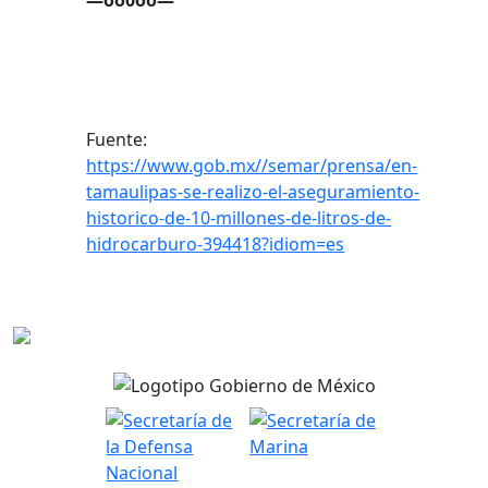
—oo0oo—
Fuente:
https://www.gob.mx//semar/prensa/en-
tamaulipas-se-realizo-el-aseguramiento-
historico-de-10-millones-de-litros-de-
hidrocarburo-394418?idiom=es