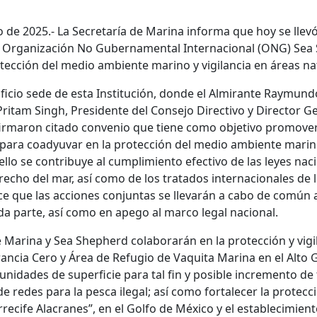
 de 2025.- La Secretaría de Marina informa que hoy se llevó
a Organización No Gubernamental Internacional (ONG) Sea
otección del medio ambiente marino y vigilancia en áreas n
edificio sede de esta Institución, donde el Almirante Raymu
Pritam Singh, Presidente del Consejo Directivo y Director G
irmaron citado convenio que tiene como objetivo promover
ara coadyuvar en la protección del medio ambiente marino 
ello se contribuye al cumplimiento efectivo de las leyes nac
echo del mar, así como de los tratados internacionales de 
ce que las acciones conjuntas se llevarán a cabo de común 
da parte, así como en apego al marco legal nacional.
e Marina y Sea Shepherd colaborarán en la protección y vigi
ancia Cero y Área de Refugio de Vaquita Marina en el Alto G
unidades de superficie para tal fin y posible incremento de 
e redes para la pesca ilegal; así como fortalecer la protecc
rrecife Alacranes”, en el Golfo de México y el establecimien