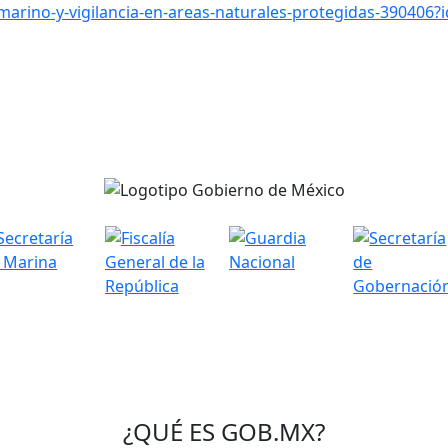
arino-y-vigilancia-en-areas-naturales-protegidas-390406?
¿QUÉ ES
GOB.MX
?