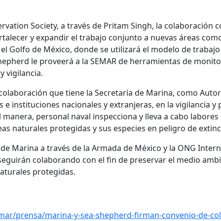
ation Society, a través de Pritam Singh, la colaboración co
rtalecer y expandir el trabajo conjunto a nuevas áreas como
 el Golfo de México, donde se utilizará el modelo de trabajo 
Shepherd le proveerá a la SEMAR de herramientas de monito
 vigilancia.
colaboración que tiene la Secretaría de Marina, como Auto
e instituciones nacionales y extranjeras, en la vigilancia y 
 manera, personal naval inspecciona y lleva a cabo labore
reas naturales protegidas y sus especies en peligro de extin
a de Marina a través de la Armada de México y la ONG Inter
seguirán colaborando con el fin de preservar el medio amb
naturales protegidas.
mar/prensa/marina-y-sea-shepherd-firman-convenio-de-col