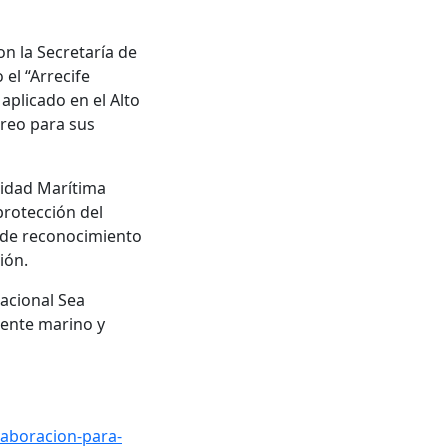
n la Secretaría de
 el “Arrecife
aplicado en el Alto
reo para sus
ridad Marítima
protección del
s de reconocimiento
ción.
nacional Sea
iente marino y
aboracion-para-