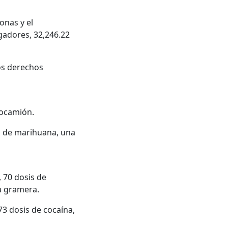
onas y el
gadores, 32,246.22
los derechos
tocamión.
s de marihuana, una
 70 dosis de
a gramera.
3 dosis de cocaína,