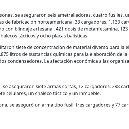
sonas, se aseguraron seis ametralladoras, cuatro fusiles, u
s de fabricación norteamericana, 33 cargadores, 1,130 car
no con blindaje artesanal, 421 dosis de metanfetamina, 123 
alecos tácticos y ocho placas balísticas.
ilitaron siete de concentración de material diverso para la 
75 litros de sustancias químicas para la elaboración de la
 dos condensadores. La afectación económica a las organiza
a, se aseguraron siete armas cortas, 12 cargadores, 298 car
te celulares, un chaleco táctico y un inmueble.
na, se aseguró un arma tipo fusil, tres cargadores y 77 car