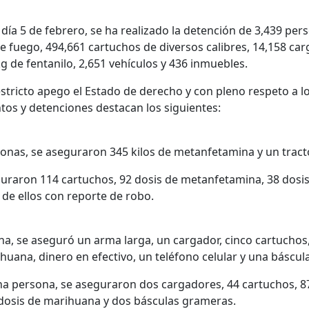
l día 5 de febrero, se ha realizado la detención de 3,439 pers
 fuego, 494,661 cartuchos de diversos calibres, 14,158 car
kg de fentanilo, 2,651 vehículos y 436 inmuebles.
estricto apego el Estado de derecho y con pleno respeto a 
os y detenciones destacan los siguientes:
rsonas, se aseguraron 345 kilos de metanfetamina y un trac
guraron 114 cartuchos, 92 dosis de metanfetamina, 38 dosi
 de ellos con reporte de robo.
na, se aseguró un arma larga, un cargador, cinco cartuchos,
uana, dinero en efectivo, un teléfono celular y una báscul
na persona, se aseguraron dos cargadores, 44 cartuchos, 87
dosis de marihuana y dos básculas grameras.