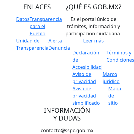
ENLACES
¿QUÉ ES
GOB.MX
?
Datos
Transparencia
Es el portal único de
para el
trámites, información y
Pueblo
participación ciudadana.
Unidad de
Alerta
Leer más
Transparencia
Denuncia
Declaración
Términos y
de
Condicione
Accesibilidad
Aviso de
Marco
privacidad
jurídico
Aviso de
Mapa
privacidad
de
simplificado
sitio
INFORMACIÓN
Y DUDAS
contacto@sspc.gob.mx