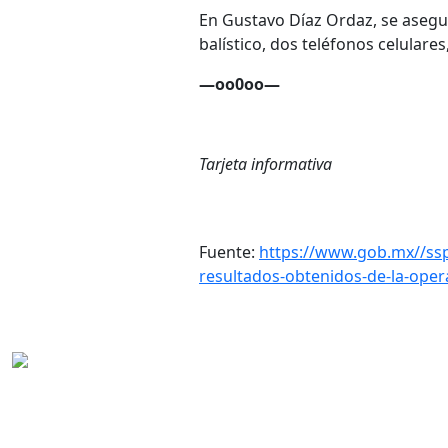
En Gustavo Díaz Ordaz, se asegu
balístico, dos teléfonos celulare
—oo0oo—
Tarjeta informativa
Fuente:
https://www.gob.mx//ssp
resultados-obtenidos-de-la-opera