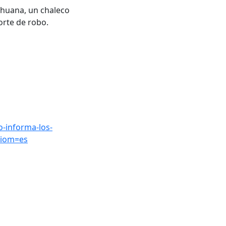
ihuana, un chaleco
porte de robo.
-informa-los-
idiom=es