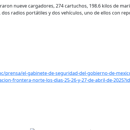
raron nueve cargadores, 274 cartuchos, 198.6 kilos de mar
s, dos radios portátiles y dos vehículos, uno de ellos con re
c/prensa/el-gabinete-de-seguridad-del-gobierno-de-mexico
cion-frontera-norte-los-dias-25-26-y-27-de-abril-de-2025?