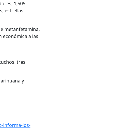
ores, 1,505
, estrellas
 de metanfetamina,
ón económica a las
tuchos, tres
marihuana y
-informa-los-