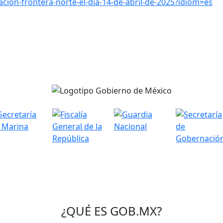
cion-frontera-norte-el-dia-14-de-abril-de-2025?idiom=es
¿QUÉ ES
GOB.MX
?