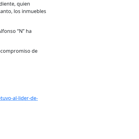
diente, quien
tanto, los inmuebles
Alfonso “N” ha
su compromiso de
uvo-al-lider-de-