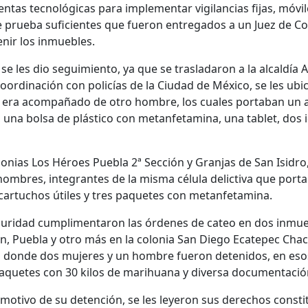
ientas tecnológicas para implementar vigilancias fijas, móvil
e prueba suficientes que fueron entregados a un Juez de Co
enir los inmuebles.
 se les dio seguimiento, ya que se trasladaron a la alcaldía 
ordinación con policías de la Ciudad de México, se les ubi
en era acompañado de otro hombre, los cuales portaban un 
, una bolsa de plástico con metanfetamina, una tablet, dos i
onias Los Héroes Puebla 2ª Sección y Granjas de San Isidro,
hombres, integrantes de la misma célula delictiva que port
 cartuchos útiles y tres paquetes con metanfetamina.
eguridad cumplimentaron las órdenes de cateo en dos inmu
ón, Puebla y otro más en la colonia San Diego Ecatepec Chac
 donde dos mujeres y un hombre fueron detenidos, en eso
paquetes con 30 kilos de marihuana y diversa documentaci
 motivo de su detención, se les leyeron sus derechos constit