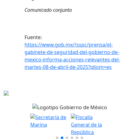
Comunicado conjunto
Fuente:
https://www.gob.mx//sspc/prensa/el-
gabinete-de-seguridad-del-gobierno-de-
mexico-informa-acciones-relevantes-del-
martes-08-de-abril-de-2025?idiom=es