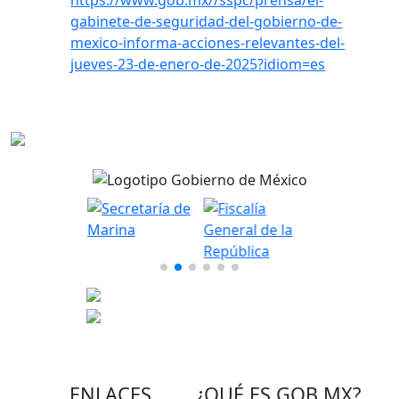
https://www.gob.mx//sspc/prensa/el-
gabinete-de-seguridad-del-gobierno-de-
mexico-informa-acciones-relevantes-del-
jueves-23-de-enero-de-2025?idiom=es
ENLACES
¿QUÉ ES
GOB.MX
?