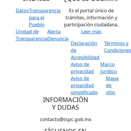
Datos
Transparencia
Es el portal único de
para el
trámites, información y
Pueblo
participación ciudadana.
Unidad de
Alerta
Leer más
Transparencia
Denuncia
Declaración
Términos y
de
Condicione
Accesibilidad
Aviso de
Marco
privacidad
jurídico
Aviso de
Mapa
privacidad
de
simplificado
sitio
INFORMACIÓN
Y DUDAS
contacto@sspc.gob.mx