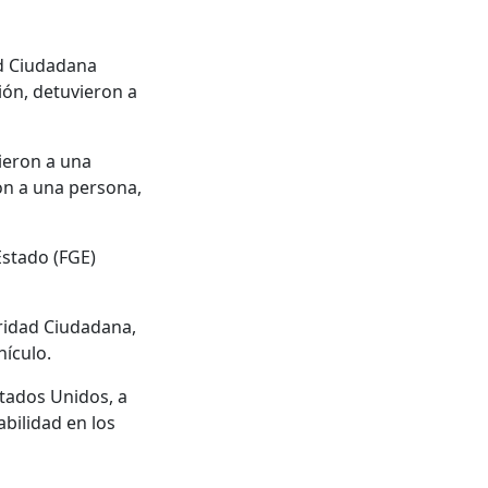
ad Ciudadana
ón, detuvieron a
ieron a una
on a una persona,
Estado (FGE)
uridad Ciudadana,
hículo.
stados Unidos, a
abilidad en los