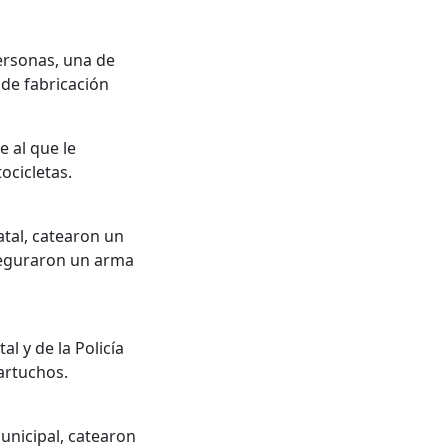
personas, una de
 de fabricación
e al que le
ocicletas.
atal, catearon un
aseguraron un arma
al y de la Policía
artuchos.
Municipal, catearon