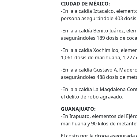
CIUDAD DE MÉXICO:
-En la alcaldía Iztacalco, element
persona asegurándole 403 dosis 
-En la alcaldía Benito Juárez, el
asegurándoles 189 dosis de coca
-En la alcaldía Xochimilco, elem
1,061 dosis de marihuana, 1,227 
-En la alcaldía Gustavo A. Mader
asegurándoles 488 dosis de met
-En la alcaldía La Magdalena Con
el delito de robo agravado.
GUANAJUATO:
-En Irapuato, elementos del Ejér
marihuana y 90 kilos de metanf
El costo por la droga asegurada 