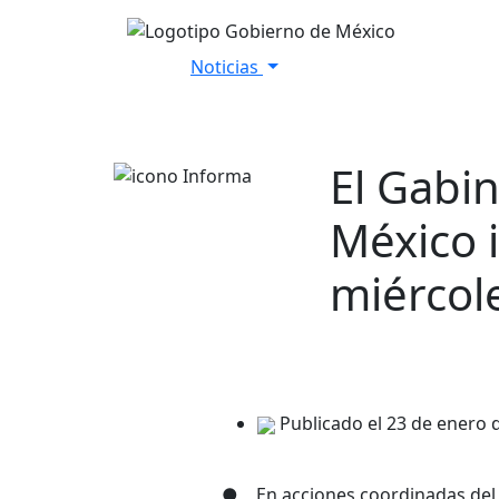
Noticias
Inicio
Versiones Estenográfica
El Gabi
México 
miércol
Publicado el 23 de enero 
● En acciones coordinadas del G