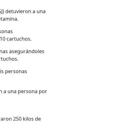
FGJ) detuvieron a una
etamina.
rsonas
 10 cartuchos.
sonas asegurándoles
artuchos.
eis personas
on a una persona por
raron 250 kilos de