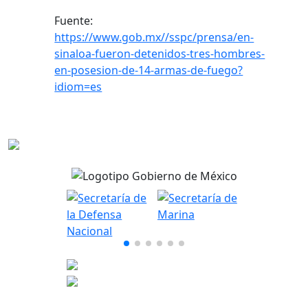
Fuente:
https://www.gob.mx//sspc/prensa/en-
sinaloa-fueron-detenidos-tres-hombres-
en-posesion-de-14-armas-de-fuego?
idiom=es