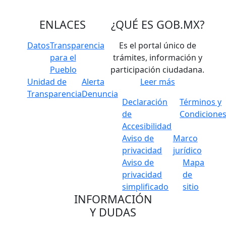
ENLACES
¿QUÉ ES
GOB.MX
?
Datos
Transparencia
Es el portal único de
para el
trámites, información y
Pueblo
participación ciudadana.
Unidad de
Alerta
Leer más
Transparencia
Denuncia
Declaración
Términos y
de
Condicione
Accesibilidad
Aviso de
Marco
privacidad
jurídico
Aviso de
Mapa
privacidad
de
simplificado
sitio
INFORMACIÓN
Y DUDAS