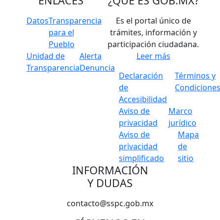
ENLACES
¿QUÉ ES
GOB.MX
?
Datos
Transparencia
Es el portal único de
para el
trámites, información y
Pueblo
participación ciudadana.
Unidad de
Alerta
Leer más
Transparencia
Denuncia
Declaración
Términos y
de
Condicione
Accesibilidad
Aviso de
Marco
privacidad
jurídico
Aviso de
Mapa
privacidad
de
simplificado
sitio
INFORMACIÓN
Y DUDAS
contacto@sspc.gob.mx