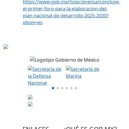
https://www.gob.mx//sspc/prensa/concluye-
el-primer-foro-para-la-elaboracion-del-
plan-nacional-de-desarrollo-2025-2030?
idiom=es