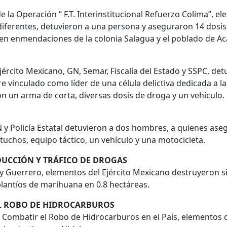
de la Operación “ F.T. Interinstitucional Refuerzo Colima”, 
s diferentes, detuvieron a una persona y aseguraron 14 dos
en enmendaciones de la colonia Salagua y el poblado de Aca
jército Mexicano, GN, Semar, Fiscalía del Estado y SSPC, det
e vinculado como líder de una célula delictiva dedicada a l
n un arma de corta, diversas dosis de droga y un vehículo.
 y Policía Estatal detuvieron a dos hombres, a quienes as
tuchos, equipo táctico, un vehículo y una motocicleta.
DUCCIÓN Y TRÁFICO DE DROGAS
y Guerrero, elementos del Ejército Mexicano destruyeron si
lantíos de marihuana en 0.8 hectáreas.
EL ROBO DE HIDROCARBUROS
a Combatir el Robo de Hidrocarburos en el País, elementos d