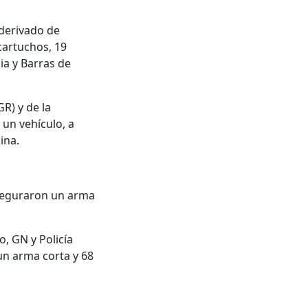
 derivado de
cartuchos, 19
ia y Barras de
R) y de la
un vehículo, a
mina.
aseguraron un arma
o, GN y Policía
un arma corta y 68