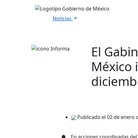
Noticias
Inicio
Versiones Estenográfica
El Gabi
México 
diciemb
Publicado el 02 de enero 
● En acciones coordinadas del G