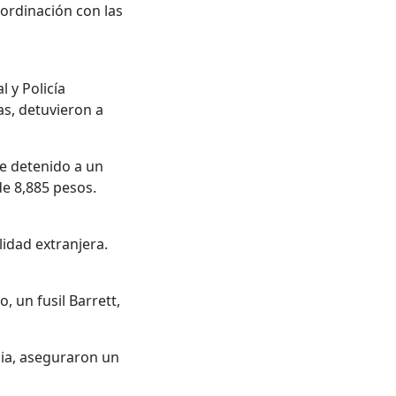
oordinación con las
l y Policía
as, detuvieron a
e detenido a un
de 8,885 pesos.
lidad extranjera.
 un fusil Barrett,
cia, aseguraron un