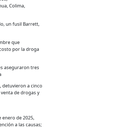
hua, Colima,
 un fusil Barrett,
ombre que
 costo por la droga
es aseguraron tres
a
, detuvieron a cinco
a venta de drogas y
e enero de 2025,
ención a las causas;