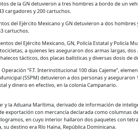
tos de la GN detuvieron a tres hombres a bordo de un vehí
43 cargadores y 200 cartuchos.
entos del Ejército Mexicano y GN detuvieron a dos hombres 
53 cartuchos.
ntos del Ejército Mexicano, GN, Policía Estatal y Policía Mu
cicletas, a quienes les aseguraron dos armas largas, dos 
alecos tácticos, dos placas balísticas y diversas dosis de d
a Operación “F.T. Interinstitucional 100 días Cajeme”, eleme
 Municipal (SSPM) detuvieron a dos personas y aseguraron 
tal y dinero en efectivo, en la colonia Campanario.
 y la Aduana Marítima, derivado de información de intelige
 de exportación con mercancía declarada como columnas de
ilogramos, en cuyo interior hallaron dos paquetes con tetr
, su destino era Río Haina, República Dominicana.