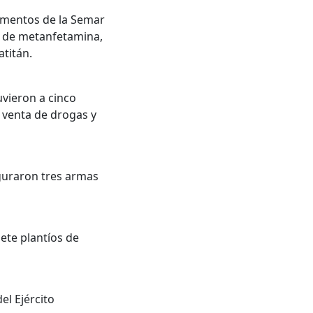
elementos de la Semar
is de metanfetamina,
titán.
uvieron a cinco
a venta de drogas y
eguraron tres armas
ete plantíos de
el Ejército