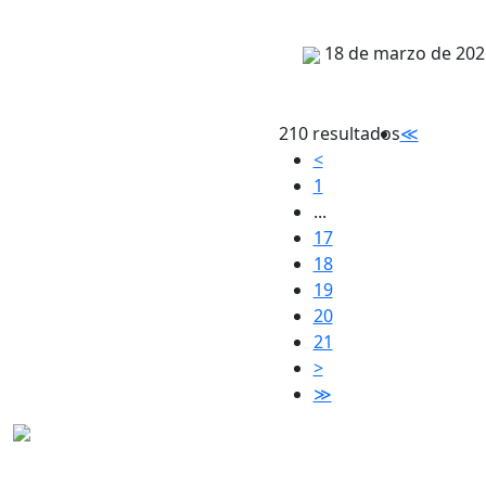
18 de marzo de 202
210 resultados
≪
<
1
...
17
18
19
20
21
>
≫